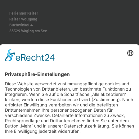
Ferienhof Reiter
Reiter Wolfgang
Buchwinkel 4
83329 Waging am See
TELEFON & E-MAIL
Tel.: +49 (0)8681 – 478246
(werktags ab 17 Uhr)
Mobil: +49 (0)176 – 63300681
E-Mail: info@ferienhof-reiter.de
NAVIGATION
Impressum
Datenschutzerklärung